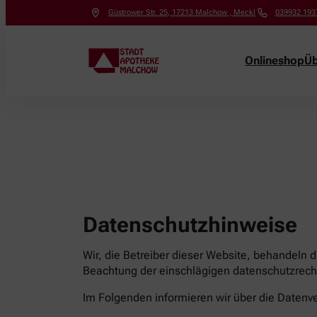
Güstrower Str. 25
,
17213
Malchow , Meckl
039932 193
Onlineshop
Üb
Datenschutzhinweise
Wir, die Betreiber dieser Website, behandeln 
Beachtung der einschlägigen datenschutzrecht
Im Folgenden informieren wir über die Date