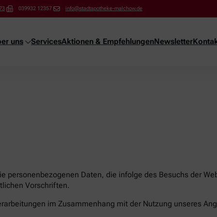
73
039932 12357
info@stadtapotheke-malchow.de
er uns
Services
Aktionen & Empfehlungen
Newsletter
Kontak
die personenbezogenen Daten, die infolge des Besuchs der Webs
lichen Vorschriften.
nverarbeitungen im Zusammenhang mit der Nutzung unseres Ang