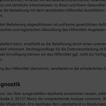
e) und sämtliche Informationen zu Ihnen und Ihrem Gesundheit
die die Belieferung mit dem verordneten Hilfsmittel durchführ
n.
ittel-Belieferung abgeschlossen ist und keine gesetzlichen Au
ischen und logistischen Abwicklung des Hilfsmittel-Angebots s
 beliefern kann, empfiehlt es die Belieferung durch einen unser
il informiert. Rechtsgrundlage für die Datenverarbeitung ist Ihr
Ihrer Einwilligung können wir das Hilfsmittel ggf. nicht zur Verf
n.
g des Hilfsmittel übernimmt, verarbeitet er die erforderlichen D
agnostik
zw. von Ihrer ausgewählten Apotheke einschicken lassen, erklä
ße 3, 55127 Mainz die entsprechende Analyse vornimmt. Übe
 die Möglichkeit, Ihre Apotheke den Laborbefund zu Beratungsz