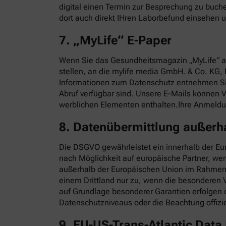
digital einen Termin zur Besprechung zu buch
dort auch direkt IHren Laborbefund einsehen u
7. „MyLife“ E-Paper
Wenn Sie das Gesundheitsmagazin „MyLife“ al
stellen, an die mylife media GmbH. & Co. KG, 
Informationen zum Datenschutz entnehmen S
Abruf verfügbar sind. Unsere E-Mails können
werblichen Elementen enthalten.Ihre Anmeldung
8. Datenübermittlung außerh
Die DSGVO gewährleistet ein innerhalb der Eu
nach Möglichkeit auf europäische Partner, we
außerhalb der Europäischen Union im Rahmen d
einem Drittland nur zu, wenn die besonderen V
auf Grundlage besonderer Garantien erfolgen 
Datenschutzniveaus oder die Beachtung offizie
9. EU-US-Trans-Atlantic Dat