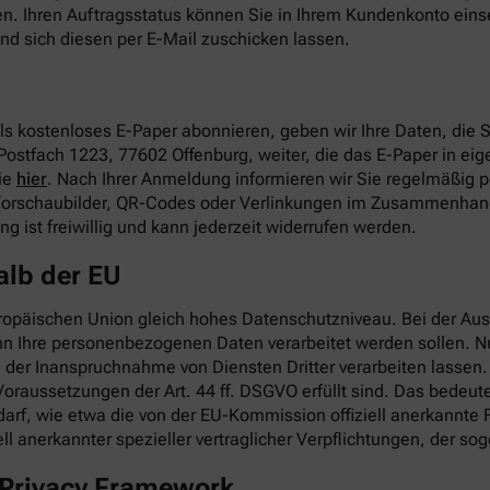
en. Ihren Auftragsstatus können Sie in Ihrem Kundenkonto ei
nd sich diesen per E-Mail zuschicken lassen.
s kostenloses E-Paper abonnieren, geben wir Ihre Daten, die
Postfach 1223, 77602 Offenburg, weiter, die das E-Paper in eige
ie
hier
. Nach Ihrer Anmeldung informieren wir Sie regelmäßig 
 Vorschaubilder, QR-Codes oder Verlinkungen im Zusammenhang
 ist freiwillig und kann jederzeit widerrufen werden.
alb der EU
ropäischen Union gleich hohes Datenschutzniveau. Bei der Ausw
nn Ihre personenbezogenen Daten verarbeitet werden sollen. 
er Inanspruchnahme von Diensten Dritter verarbeiten lassen. W
oraussetzungen der Art. 44 ff. DSGVO erfüllt sind. Das bedeute
darf, wie etwa die von der EU-Kommission offiziell anerkannte
ll anerkannter spezieller vertraglicher Verpflichtungen, der 
a Privacy Framework